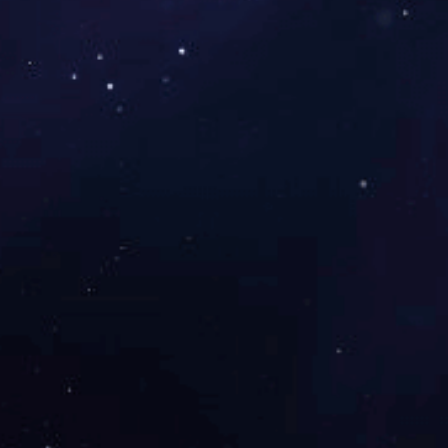
皖南首页
皖南高效电机
皖南
365WMSPORTS网页版登录入口