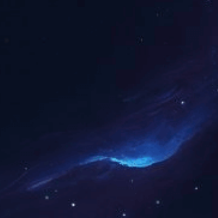
中国质量协会聂宗凤诊断师为皖南电机 QC 骨干
赋能
安徽南华电机集团2025年年会隆重召开
威能公司工会组织召开2024年度小改小革创新成
审会
优化管理效能 筑牢新质生产力根基
皖南电机获多项市县级荣誉表彰
共庆三八妇女节 企业温情暖人心