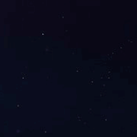
完美(中国)体育官方网站
公司电话：
0563-5028878
公司传真：
0563-5029999
公司邮箱：
wndj@wnmotor.com
公司地址：
安徽省泾县泾川镇南华
路86号
资讯