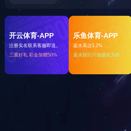
YLKK系列高压三相异步电动机
完美(中国)体育官方网站宣传片（2024）正式发
皖南电机知识小讲堂汇总
陈学锋当选中国电器工业协会中小型电机分会第
副理事长
县人大来公司调研质量强县工作