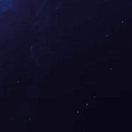
25-07-31
NEMA标准电机
25-07-30
25-07-31
单相分马力电机
25-07-30
25-05-07
直流电机
25-03-08
智能控制电机
YZNP系列智能控制三相异步电动机
变频器
365WMSPORTS网页版
登录入口