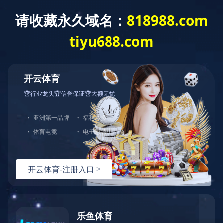
欢迎您来到完美(中国)体育官方网站官网！
皖南首页
皖南高效电机
皖南高压电机
产品中
365WMSPORTS网页版登录入口
关键词：
1级能效电机
高效电机
高压电机
低压电机
调速电机