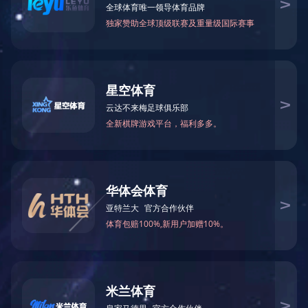
当前位置：
首页
»
防爆电机
»
YBF2系列风机用隔爆型三相异步电动机
YFB2系列粉尘防爆三相异步电动机（停
产）