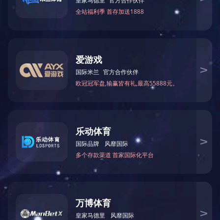
皖南电机推荐
YLVF低压大功率变频电动机
YQC系列新能源汽车驱动
皖南电机推荐
完美(中国)体育官方网站宣传片（2024）正式发布
2024-09-15
关
皖南电机知识小讲堂汇总
2017-04-08
机等五
公
陈学锋当选中国电器工业协会中小型电机分会第十届
2025-07-30
南
副理事长
县人大来公司调研质量强县工作
2025-07-31
县