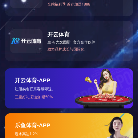
中国质量协会聂宗凤诊断师为皖南电机 QC 骨干培训
2025-08-01
中
赋能
安徽南华电机集团2025年年会隆重召开
2025-04-21
研
皖
威能公司工会组织召开2024年度小改小革创新成果评
2025-05-17
皖
审会
优化管理效能 筑牢新质生产力根基
2025-04-01
市
皖南电机获多项市县级荣誉表彰
2025-05-07
皖
共庆三八妇女节 企业温情暖人心
2025-03-08
威