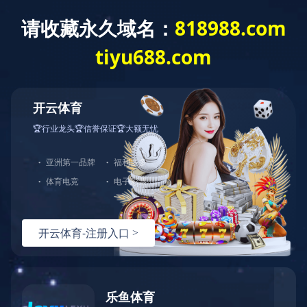
欢迎您来到完美(中国)体育官方网站官网！
皖南首页
皖南高效电机
皖南高压电机
产品中
365WMSPORTS网页版登录入口
关键词：
1级能效电机
高效电机
高压电机
低压电机
调速电机