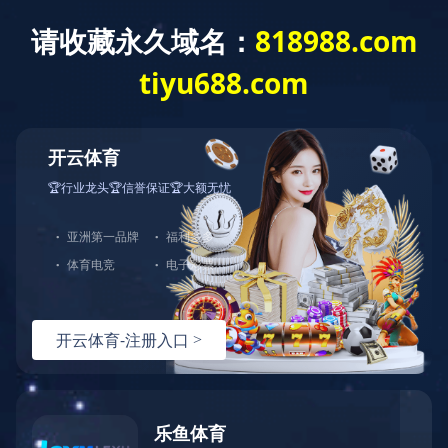
欢迎您来到完美(中国)体育官方网站官网！
皖南首页
皖南高效电机
皖南高压电机
产品中
365WMSPORTS网页版登录入口
关键词：
1级能效电机
高效电机
高压电机
低压电机
调速电机