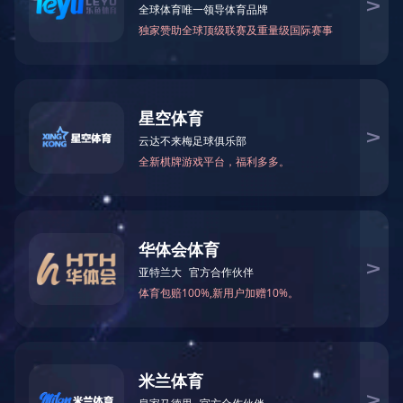
当前位置：
首页
»
直流电机
Z4系列直流电动机
Z系列中型直流电动机