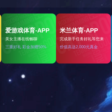
皖南电机推荐产品
Y2系列高压三相异步电动机
YRKK系列高压三相异步电
皖南电机推荐资讯
布
2024-09-15
关于印发中小型三相异步电动机、电力变压器、通风
20
2017-04-08
机等五类产品能源效率标识实施规则(修订版)的通知（202
公司获省重点产业链标志性产品等荣誉
20
十届
2025-07-30
南阳防爆电气研究所来公司调研指导
20
2025-07-31
县领导慰问省劳模陈根喜、管兵等
20