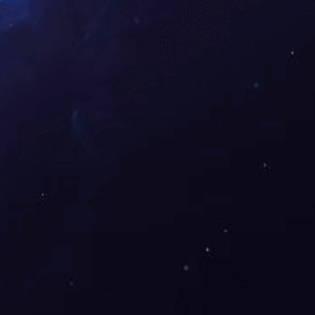
25-07-31
25-07-30
NEMA标准电机
25-07-31
25-07-30
单相分马力电机
25-05-07
25-03-08
直流电机
智能控制电机
变频器
365WMSPORTS网页版
登录入口