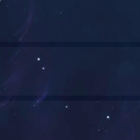
性能异步伺服电动机