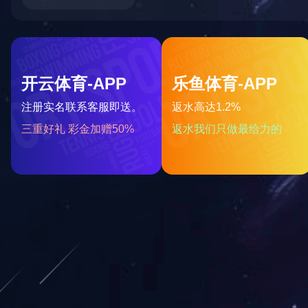
YE3VF系列变频调速电动机
完美(中国)体育官方网站宣传片（2024）正式发
皖南电机知识小讲堂汇总
陈学锋当选中国电器工业协会中小型电机分会第
副理事长
县人大来公司调研质量强县工作