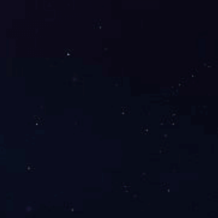
完美(中国)体育官方网站
公司电话：
0563-5028878
公司传真：
0563-5029999
公司邮箱：
wndj@wnmotor.com
公司地址：
安徽省泾县泾川镇南华
路86号
资讯