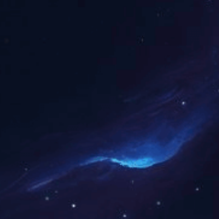
中国质量协会聂宗凤诊断师为皖南电机 QC 骨干
赋能
安徽南华电机集团2025年年会隆重召开
威能公司工会组织召开2024年度小改小革创新成
审会
优化管理效能 筑牢新质生产力根基
皖南电机获多项市县级荣誉表彰
共庆三八妇女节 企业温情暖人心