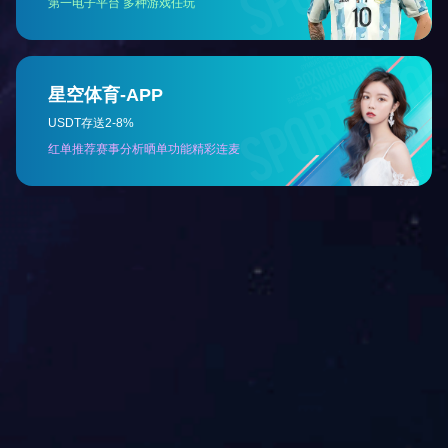
关于“
防爆电机
”的相关产品
YB3系列隔爆型三相
YFB系列粉尘防爆型
YBBP系列
异步电动机（已停
三相异步电动机（已
频调速三相
热点推荐
产）
停产）
机
完美(中国)体育官方网站宣传片（2024）正式发布
关于印发中小型三相异步电动机、电力变压器、通风机等五类产品能
源效率标识实施规则(修订版)的通知（2021年）
皖南电机知识小讲堂汇总
公司举行“皖南电机厂”景石揭幕仪式