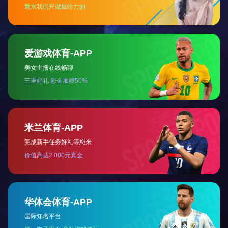
4-YBX3系列(2020标准).pdf
分享到：
我要下单
姓名
手机
留言