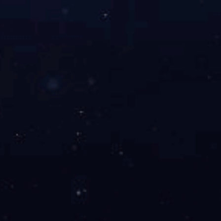
皖南电机举办“质量大讲堂”
网友热评
暂无评论
版权所有 2003-2015
完美(中国)体育官方网站
|
|
|
|
开云足球
米兰网页版
问鼎官方版网站登录入口
乐鱼页面在线登录