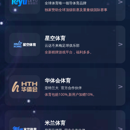
产品简介
机座号 80~355
功率 0.18~375kW
防护等级 IP55
能效等级 中国GB18613-2012 2级 （IE3）
环境温度：环境温度为－15℃~35℃（煤矿井下）或－15℃~40℃（工
厂） 额定电压：380V、660V、1140V、380/660V、660V/1140V。
产品详情
防爆标志为ExdⅠ、ExdⅡAT4、ExdⅡBT4，Ⅰ类的最高表面温度不超
过150℃(当电机表面可能堆积煤尘时)，不超过450℃(当电机表面不会