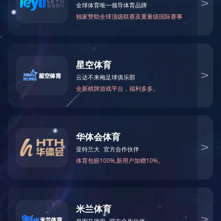
当前位置：
首页
»
特种(专用)电机
»
YJZ2系列机床专用三相异步电动机
YJZ2系列机床专用三相异步电动机