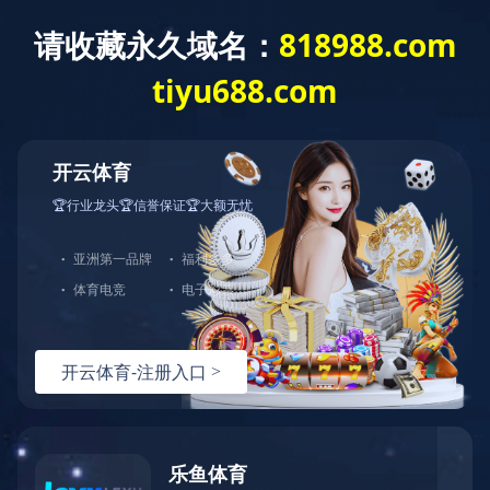
欢迎您来到完美(中国)体育官方网站官网！
皖南首页
皖南高效电机
皖南高压电机
产品中
365WMSPORTS网页版登录入口
关键词：
1级能效电机
高效电机
高压电机
低压电机
调速电机