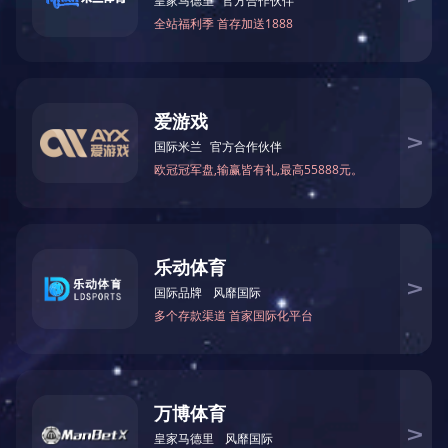
皖南电机推荐
YLKK系列高压三相异步电动机
YRKS系列高压三相异步
皖南电机推荐
完美(中国)体育官方网站宣传片（2024）正式发布
2024-09-15
关
皖南电机知识小讲堂汇总
2017-04-08
机等五
公
陈学锋当选中国电器工业协会中小型电机分会第十届
2025-07-30
南
副理事长
县人大来公司调研质量强县工作
2025-07-31
县