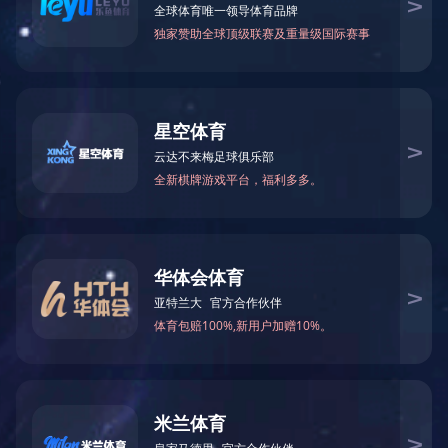
当前位置：
首页
»
高压电机
»
YL、YLKK系列中型立式三相异步电动机
YL系列立式高压三相交流异步电动机
YLKK系列高压三相异步