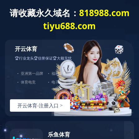
欢迎您来到完美(中国)体育官方网站官网！
皖南首页
皖南高效电机
皖南高压电机
产品中
365WMSPORTS网页版登录入口
关键词：
1级能效电机
高效电机
高压电机
低压电机
调速电机