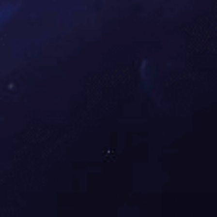
查看全部评论