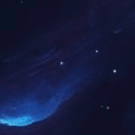
印尼用户盛赞皖南电机
皖南电机YX3系列产品顺利通过省级专项
共有
条评论
【我要评论】
暂无评论
我要评论:
内 容：
（内容最多500个汉字，100
验证码：