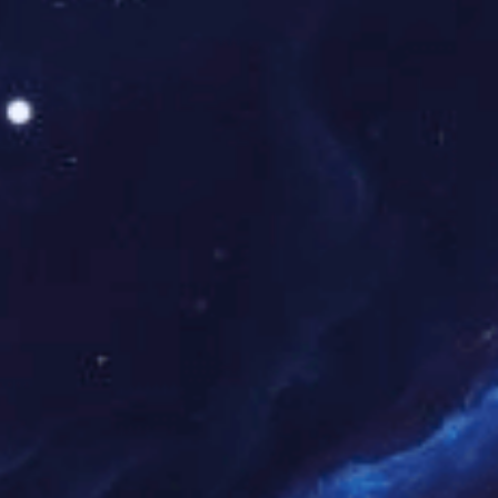
产品描述，方便我们进行统一备货。
YE5系列三相异步电动机
YE4系列超超高效率三相异步电
皖南电机样本-YE4系列