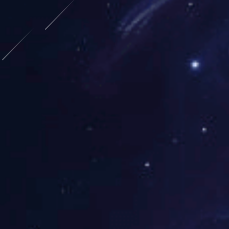
请填写
采购
的产品数量和
验证码：
跟此产品相关的产品
YBX5系列隔爆型三相异步电动机
相关资讯
YE5系列电机通过一级能效备案