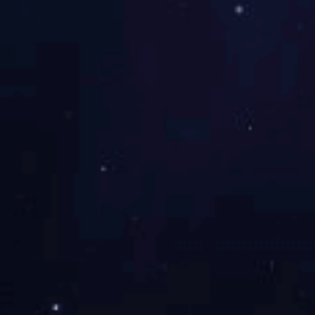
Y2系列中型高压三相异步电动机
YMZ系列高压高效率三相异步电动机
YL、YLKK系列中型立式三相异步电动机
大型高压三相异步电动机
高效电机
防爆电机
变频调速电机
永磁电机
伺服电机