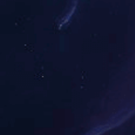
高压电机
高压电机定制
电机定制
采购：YKBL三相异步电动机
*
联系人：
*
手机号码：
电子邮件：
*
采购意向描述：