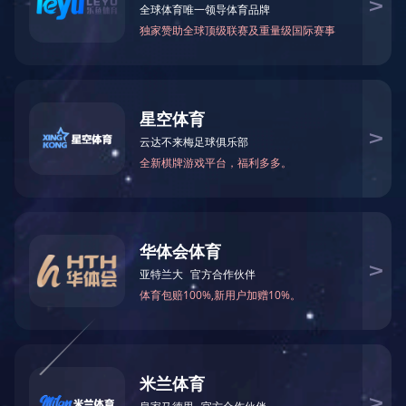
当前位置：
首页
»
客户中心
»
合作
皖南电机资讯中心
新闻资讯
客户中心
瑞典利拉伐公司
合作伙伴
样本资料下载