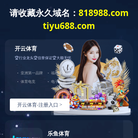
欢迎您来到完美(中国)体育官方网站官网！
皖南首页
皖南高效电机
皖南高压电机
产品中
365WMSPORTS网页版登录入口
关键词：
电机生产厂家
皖南电机
三相异步电动机
工业电机
电机