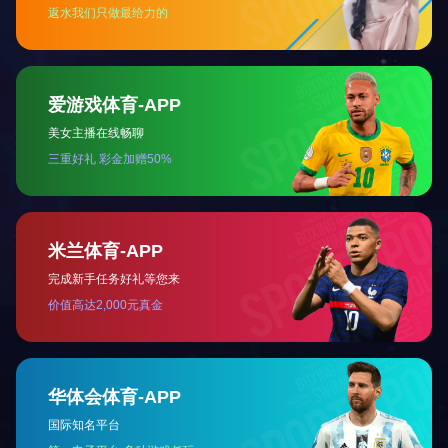
公司传真：
0563-5029999
公司邮箱：
wndj@wnmotor.com
公司地址：
安徽省泾县泾川镇南华
路86号
皖南首页
皖南高效电机
皖南高压电机
产品中心
365WMSPORTS网页版登录入口
网站地图
完美(中国)体育官
备案号：
皖ICP备11
公司地址：安徽省
公司电话：0563-5028
公司传真：0563-5029
公司邮箱：
wndj＠w