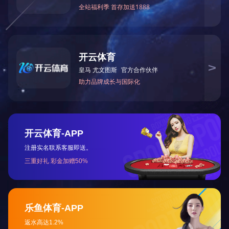
NE系列高效高转矩三相异步电
动机
YE3系列超高效三相异步电动机
TYCP2系列三相变频驱动永磁
同步电动机
365WMSPORTS网页版
YR系列高压三相异步电动机
登录入口
完美(中国)体育官方网站
公司电话：
0563-5028878