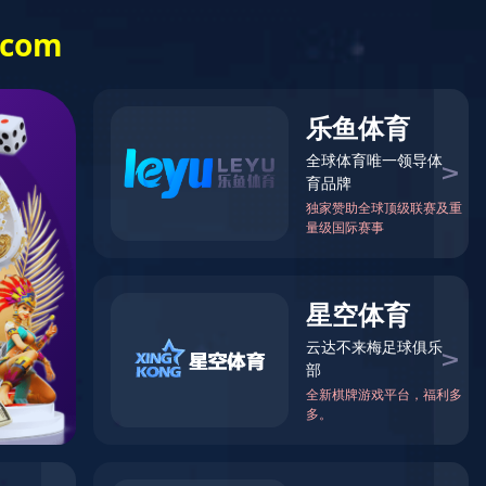
|
登录
|
收藏皖南电机
|
网站地图
|
English
全国服务热线：
400-111-0563
南资讯
关于皖南