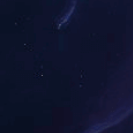
机
产品中心
电机定制
成功案例
皖南资讯
365WMSPORTS网页版
登录入口
完美(中国)体育官方网站
公司电话：
0563-5028878
公司传真：
0563-5029999
公司邮箱：
wndj@wnmotor.com
公司地址：
安徽省泾县泾川镇南华
路86号