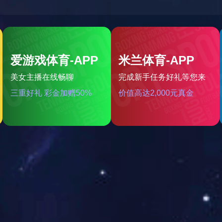
皖南电机车间一角
收藏皖南电机
|
网站地图
|
English
全国服务热线：
400-111-0563