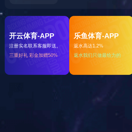
认证标志
认证证书
研发基地
研发团队
客服团队
官方微信
|
注册
|
登录
|
365WMSPORTS网页
版登录入口
在线留言
诚聘英才