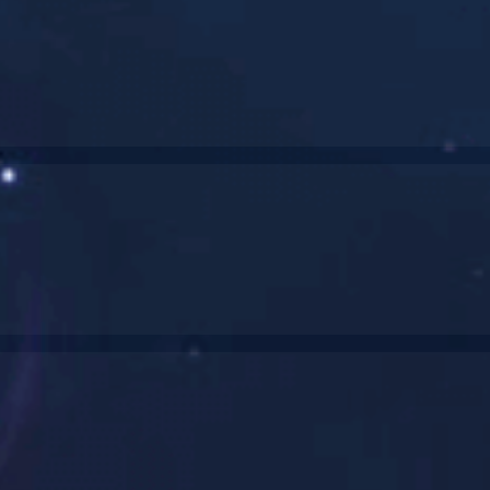
关于皖南
»
研发基地
»
皖南电机车间一角