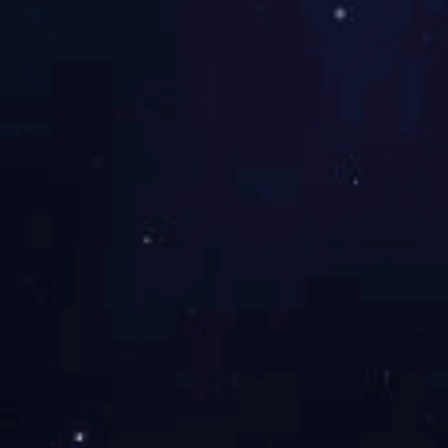
热卖
产品