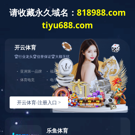
欢迎来到皖南电机！
专注电机制造60年，服务全球制造业
首页
皖南资讯
腾龙闹新春 南华更辉煌
2025-02-11 17:55:00 皖南电机