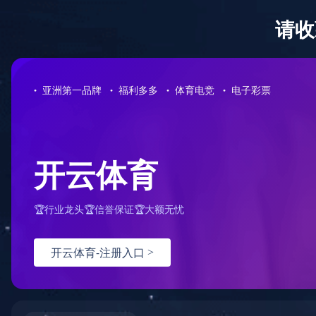
欢迎您来到完美(中国)体育官方网站官网！
皖南首页
皖南高效电机
皖
365WMSPORTS网页版登录入口
关键词：
皖南电机
电机生产厂家
高