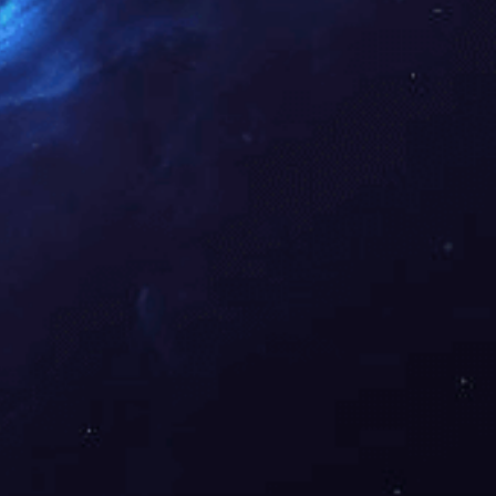
皖南电机积极开展“质量月”活动
8
皖南电机入选“安徽省2022年制造业单项冠军培育企业”
9
皖南电机召开铸件质量提升会
10
威能公司“安徽省大功率高压高效节能电机工程研究中心”获批组建
11
完美(中国)体育官方网站九届二次股东大会召开
12
威能公司认定为“高新技术企业”
13
市领导来皖南电机观摩“三比三学三赶超”现场活动
14
省科技厅纪检组江皓一行调研皖南电机
15
高压电力拖动产品样本