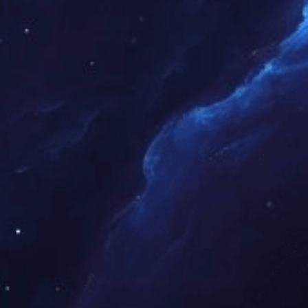
县领导慰问省劳模陈根喜、管兵等
等
2025年04月30日 22:12
阅读（1225）
标签：
公司动态
公司计划管理部是2025年年初新成立的
根基
2025年04月01日 09:25
一个行政管理机构，下设计划处、信息化
处、物资总库、中间库、成品库五个部
门，旨在优化资源配置，保障企业生产有
序进行。具体工作涵盖销售订单交期确
认、生产计划及采购需求计划制定、订单
变更与取消管理、物资仓储管理、生产物
春节长假期间，为保障节后电机零
生产流畅
2025年03月08日 08:53
流计划规划以及生产统计分析等多方面内
部件供应，公司上下一心，多部门
容，通过精细管理，全力确保产品按时交
积极响应，以优良的团队协作精神
付，满足市场需求。 一季度以来，计划
实现节后生产流畅有序。
管理部在MRP（物料需求计划）项目推