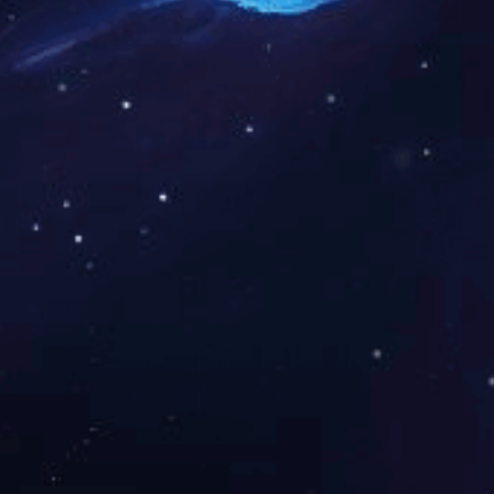
[皖南资讯]皖南电机参加县“新春第一会”
阅读（140）
标签：
公司动态
阅读（129）
标签：
公司动态
[皖南资讯]皖南电机为员工分发春节福利品
阅读（199）
标签：
公司动态
记录总数：21 | 页数：3
相关搜索