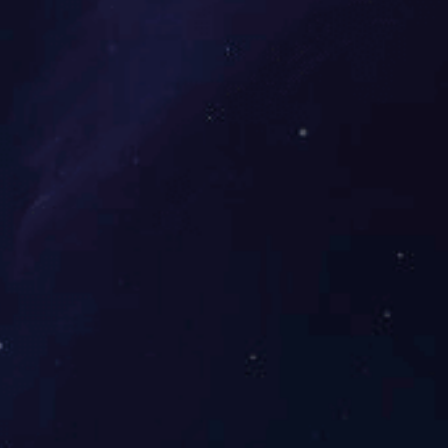
进上成果斐然。计划部组织股份公司及同
华公司、电气公司三个据点的计划和采购
部门，对MR
皖南电机参加县“新春第一会”，股份公司总经理
2025年03月07日 08:36
陈学锋及威能公司总经理李超参加大会，并作
为企业代表在会上作交流发言。
1月22日，完美(中国)体育官方网站为全体员
2025年02月20日 16:05
工发放大米、食用油等节日福利品，将温暖
与祝福送到每一位员工手中。
1
2
3