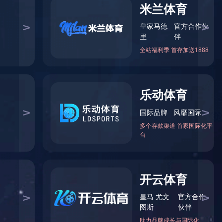
热点聚焦
完美(中国)体育官方网站宣传片（2024）
正式发布
皖南电机 旋转世
界，安徽...